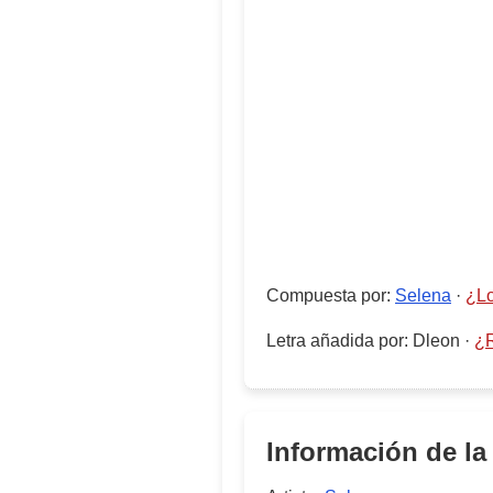
Compuesta por
:
Selena
·
¿Lo
Letra añadida por
:
Dleon
·
¿R
Información de la