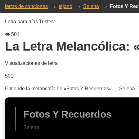
letras de canciones
›
tejano
›
Selena
›
Fotos Y Re
Letra para días Tristes:
👁️
501
La Letra Melancólica:
Visualizaciones de letra
501
Entiende la melancolía de «Fotos Y Recuerdos» — Selena. De
Fotos Y Recuerdos
Selena