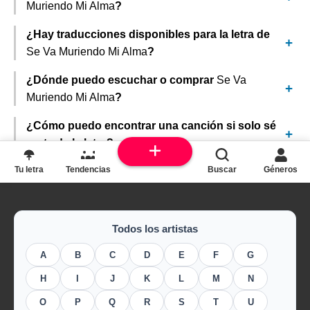
Muriendo Mi Alma
?
¿Hay traducciones disponibles para la letra de
Se Va Muriendo Mi Alma
?
¿Dónde puedo escuchar o comprar
Se Va
Muriendo Mi Alma
?
¿Cómo puedo encontrar una canción si solo sé
parte de la letra?
Tu letra
Tendencias
Buscar
Géneros
Todos los artistas
A
B
C
D
E
F
G
H
I
J
K
L
M
N
O
P
Q
R
S
T
U