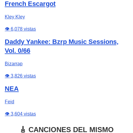
French Escargot
Kley Kley
👁️ 6,078 vistas
Daddy Yankee: Bzrp Music Sessions,
Vol. 0/66
Bizarrap
👁️ 3,826 vistas
NEA
Feid
👁️ 3,604 vistas
🎸 CANCIONES DEL MISMO