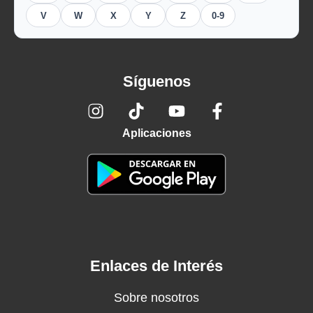
V
W
X
Y
Z
0-9
Síguenos
Aplicaciones
Enlaces de Interés
Sobre nosotros