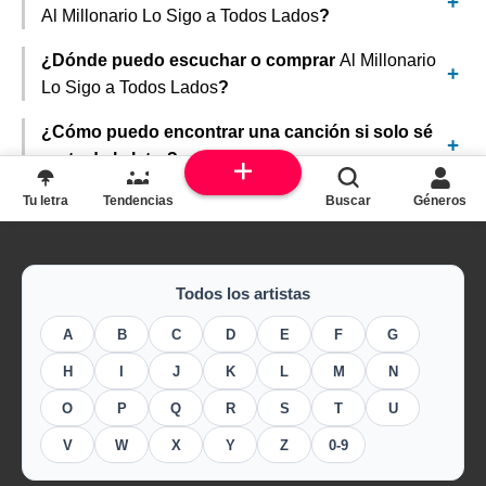
Al Millonario Lo Sigo a Todos Lados
?
¿Dónde puedo escuchar o comprar
Al Millonario
Lo Sigo a Todos Lados
?
¿Cómo puedo encontrar una canción si solo sé
parte de la letra?
Tu letra
Tendencias
Buscar
Géneros
Todos los artistas
A
B
C
D
E
F
G
H
I
J
K
L
M
N
O
P
Q
R
S
T
U
V
W
X
Y
Z
0-9