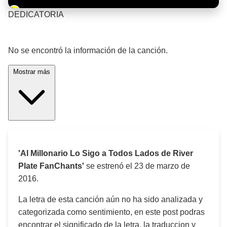
Barra de progreso de la reproducción
DEDICATORIA
¡Significado de la letra de la canción! 🎵
No se encontró la información de la canción.
Mostrar más
'Al Millonario Lo Sigo a Todos Lados de River
Plate FanChants'
se estrenó el
23 de marzo de
2016
.
La letra de esta canción aún no ha sido analizada y
categorizada como sentimiento, en este post podras
encontrar el significado de la letra, la traduccion y