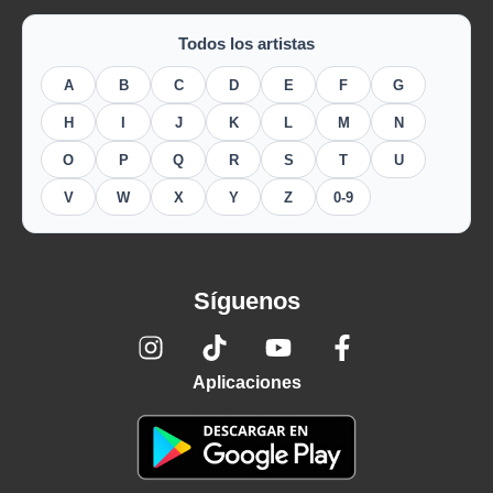
Todos los artistas
A
B
C
D
E
F
G
H
I
J
K
L
M
N
O
P
Q
R
S
T
U
V
W
X
Y
Z
0-9
Síguenos
Aplicaciones