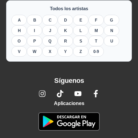
Todos los artistas
A
B
C
D
E
F
G
H
I
J
K
L
M
N
O
P
Q
R
S
T
U
V
W
X
Y
Z
0-9
Síguenos
Aplicaciones