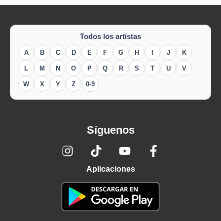
Todos los artistas
A
B
C
D
E
F
G
H
I
J
K
L
M
N
O
P
Q
R
S
T
U
V
W
X
Y
Z
0-9
Síguenos
Aplicaciones