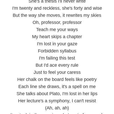
She's a thesis I'll never write
I'm twenty and reckless, she's forty and wise
But the way she moves, it rewrites my skies
Oh, professor, professor
Teach me your ways
My heart skips a chapter
I'm lost in your gaze
Forbidden syllabus
I'm failing this test
But I'd ace every rule
Just to feel your caress
Her chalk on the board feels like poetry
Each line she draws, it's a spell on me
She talks about Plato, I'm lost in her lips
Her lecture's a symphony, I can't resist
(Ah, ah, ah)