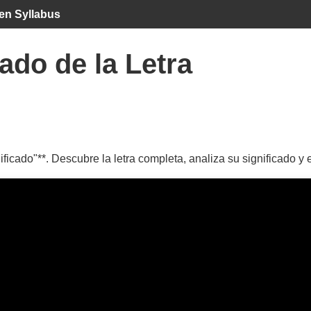
en Syllabus
ado de la Letra
ficado"**. Descubre la letra completa, analiza su significado y