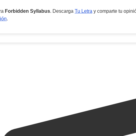
ara
Forbidden Syllabus
. Descarga
Tu Letra
y comparte tu opinió
ión
.