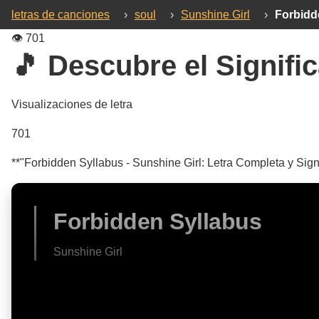
letras de canciones
›
soul
›
Sunshine Girl
›
Forbidd
👁️
701
🎵 Descubre el Signific
Visualizaciones de letra
701
**"Forbidden Syllabus - Sunshine Girl: Letra Completa y Signi
Forbidden Syllabus
Sunshine Girl