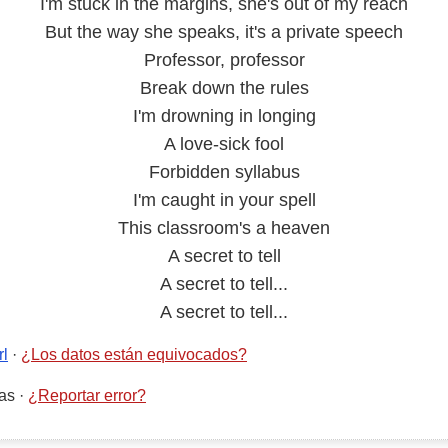
I'm stuck in the margins, she's out of my reach
But the way she speaks, it's a private speech
Professor, professor
Break down the rules
I'm drowning in longing
A love-sick fool
Forbidden syllabus
I'm caught in your spell
This classroom's a heaven
A secret to tell
A secret to tell...
A secret to tell...
rl
·
¿Los datos están equivocados?
as
·
¿Reportar error?