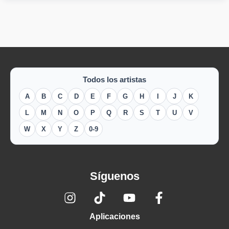
Todos los artistas
A
B
C
D
E
F
G
H
I
J
K
L
M
N
O
P
Q
R
S
T
U
V
W
X
Y
Z
0-9
Síguenos
Aplicaciones