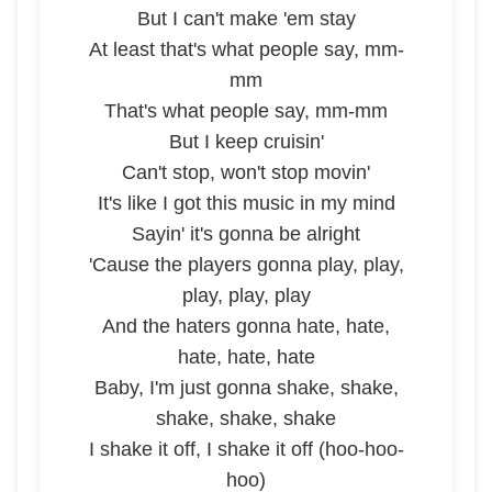
But I can't make 'em stay
At least that's what people say, mm-
mm
That's what people say, mm-mm
But I keep cruisin'
Can't stop, won't stop movin'
It's like I got this music in my mind
Sayin' it's gonna be alright
'Cause the players gonna play, play,
play, play, play
And the haters gonna hate, hate,
hate, hate, hate
Baby, I'm just gonna shake, shake,
shake, shake, shake
I shake it off, I shake it off (hoo-hoo-
hoo)