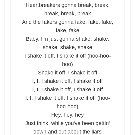
Heartbreakers gonna break, break,
break, break, break
And the fakers gonna fake, fake, fake,
fake, fake
Baby, I'm just gonna shake, shake,
shake, shake, shake
I shake it off, I shake it off (hoo-hoo-
hoo)
Shake it off, I shake it off
I, I, I shake it off, I shake it off
I, I, I shake it off, I shake it off
I, I, I shake it off, I shake it off (hoo-
hoo-hoo)
Hey, hey, hey
Just think, while you've been gettin'
down and out about the liars