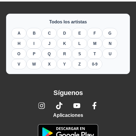
Todos los artistas
A
B
C
D
E
F
G
H
I
J
K
L
M
N
O
P
Q
R
S
T
U
V
W
X
Y
Z
0-9
Síguenos
Aplicaciones