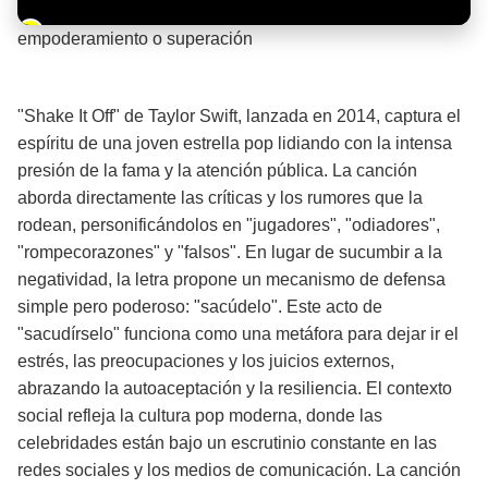
Barra de progreso de la reproducción
empoderamiento o superación
¡Significado de la letra de la canción! 💪
"Shake It Off" de Taylor Swift, lanzada en 2014, captura el
espíritu de una joven estrella pop lidiando con la intensa
presión de la fama y la atención pública. La canción
aborda directamente las críticas y los rumores que la
rodean, personificándolos en "jugadores", "odiadores",
"rompecorazones" y "falsos". En lugar de sucumbir a la
negatividad, la letra propone un mecanismo de defensa
simple pero poderoso: "sacúdelo". Este acto de
"sacudírselo" funciona como una metáfora para dejar ir el
estrés, las preocupaciones y los juicios externos,
abrazando la autoaceptación y la resiliencia. El contexto
social refleja la cultura pop moderna, donde las
celebridades están bajo un escrutinio constante en las
redes sociales y los medios de comunicación. La canción