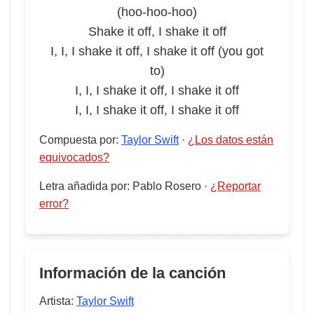
(hoo-hoo-hoo)
Shake it off, I shake it off
I, I, I shake it off, I shake it off (you got
to)
I, I, I shake it off, I shake it off
I, I, I shake it off, I shake it off
Compuesta por
:
Taylor Swift
·
¿Los datos están
equivocados?
Letra añadida por
:
Pablo Rosero
·
¿Reportar
error?
Información de la canción
Artista:
Taylor Swift