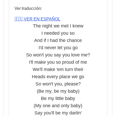
Ver traducción:
🇪🇸 VER EN ESPAÑOL
The night we met I knew
I needed you so
And if I had the chance
I'd never let you go
So won't you say you love me?
I'll make you so proud of me
We'll make 'em turn their
Heads every place we go
So won't you, please?
(Be my, be my baby)
Be my little baby
(My one and only baby)
Say you'll be my darlin'