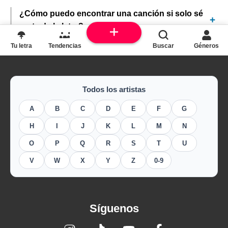
¿Cómo puedo encontrar una canción si solo sé
parte de la letra?
Tu letra
Tendencias
Buscar
Géneros
Todos los artistas
A
B
C
D
E
F
G
H
I
J
K
L
M
N
O
P
Q
R
S
T
U
V
W
X
Y
Z
0-9
Síguenos