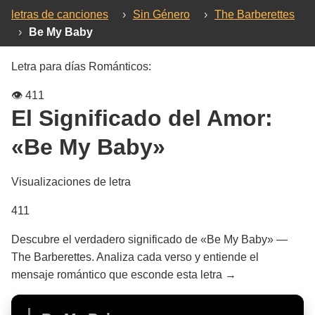
letras de canciones
›
Sin Género
›
The Barberettes
›
Be My Baby
Letra para días Románticos:
👁️
411
El Significado del Amor:
«Be My Baby»
Visualizaciones de letra
411
Descubre el verdadero significado de «Be My Baby» —
The Barberettes. Analiza cada verso y entiende el
mensaje romántico que esconde esta letra →