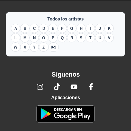
Todos los artistas
A
B
C
D
E
F
G
H
I
J
K
L
M
N
O
P
Q
R
S
T
U
V
W
X
Y
Z
0-9
Síguenos
Aplicaciones