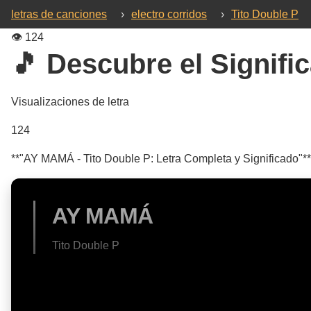
letras de canciones
›
electro corridos
›
Tito Double P
👁️
124
🎵 Descubre el Signific
Visualizaciones de letra
124
**"AY MAMÁ - Tito Double P: Letra Completa y Significado"**.
AY MAMÁ
Tito Double P