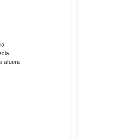
ea
edia
a afuera