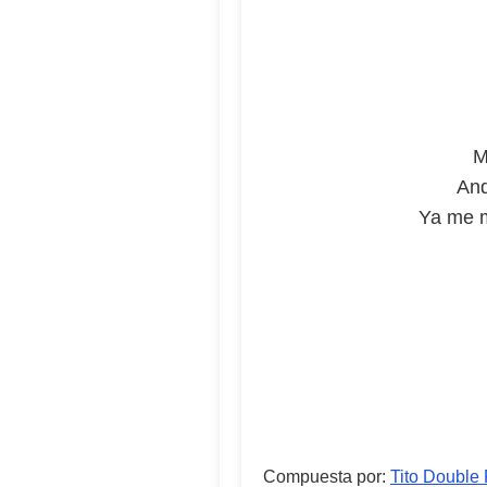
M
And
Ya me m
Compuesta por
:
Tito Double 