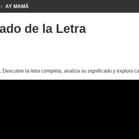
›
AY MAMÁ
ado de la Letra
 Descubre la letra completa, analiza su significado y explora c