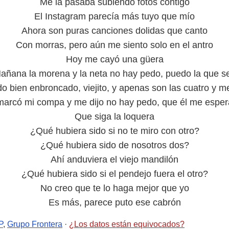
Me la pasaba subiendo fotos contigo
El Instagram parеcía más tuyo que mío
Ahora son puras canciones dolidas que canto
Con morras, pero aún me siento solo en el antro
Hoy me cayó una güera
añana la morena y la neta no hay pedo, puedo la que s
o bien enbroncado, viejito, y apenas son las cuatro y m
arcó mi compa y me dijo no hay pedo, que él me esper
Que siga la loquera
¿Qué hubiera sido si no te miro con otro?
¿Qué hubiera sido de nosotros dos?
Ahí anduviera el viejo mandilón
¿Qué hubiera sido si el pendejo fuera el otro?
No creo que te lo haga mejor que yo
Es más, parece puto ese cabrón
P
,
Grupo Frontera
·
¿Los datos están equivocados?