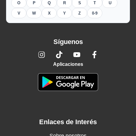
O
P
Q
R
S
T
U
V
W
X
Y
Z
0-9
Síguenos
Aplicaciones
Enlaces de Interés
Sobre nosotros