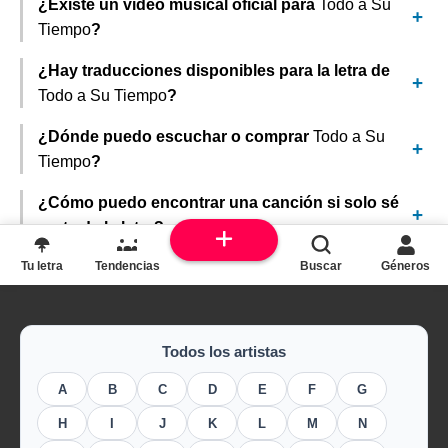
¿Existe un video musical oficial para
Todo a Su
Tiempo
?
¿Hay traducciones disponibles para la letra de
Todo a Su Tiempo
?
¿Dónde puedo escuchar o comprar
Todo a Su
Tiempo
?
¿Cómo puedo encontrar una canción si solo sé
parte de la letra?
Tu letra
Tendencias
Buscar
Géneros
Todos los artistas
A
B
C
D
E
F
G
H
I
J
K
L
M
N