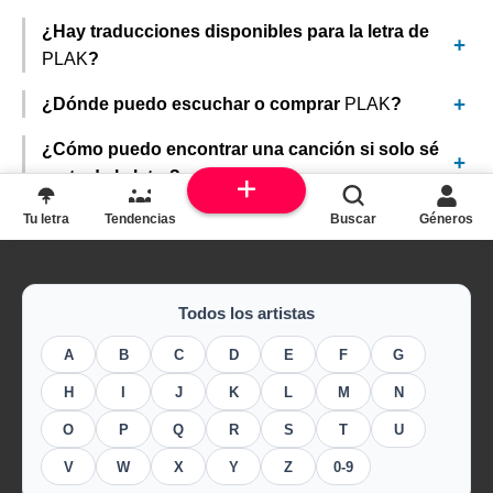
¿Hay traducciones disponibles para la letra de
PLAK
?
¿Dónde puedo escuchar o comprar
PLAK
?
¿Cómo puedo encontrar una canción si solo sé
parte de la letra?
Tu letra
Tendencias
Buscar
Géneros
Todos los artistas
A
B
C
D
E
F
G
H
I
J
K
L
M
N
O
P
Q
R
S
T
U
V
W
X
Y
Z
0-9