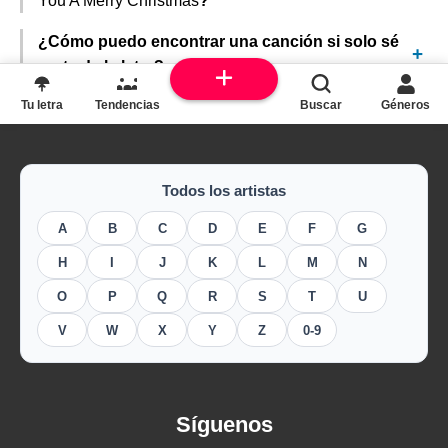
You A Merry Christmas
?
¿Cómo puedo encontrar una canción si solo sé
parte de la letra?
Tu letra
Tendencias
Buscar
Géneros
Todos los artistas
A
B
C
D
E
F
G
H
I
J
K
L
M
N
O
P
Q
R
S
T
U
V
W
X
Y
Z
0-9
Síguenos