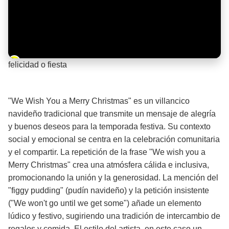
Barra de progreso de la reproducción
felicidad o fiesta
¡Significado de la letra de la canción! 🎉
"We Wish You a Merry Christmas" es un villancico
navideño tradicional que transmite un mensaje de alegría
y buenos deseos para la temporada festiva. Su contexto
social y emocional se centra en la celebración comunitaria
y el compartir. La repetición de la frase "We wish you a
Merry Christmas" crea una atmósfera cálida e inclusiva,
promocionando la unión y la generosidad. La mención del
"figgy pudding" (pudín navideño) y la petición insistente
("We won't go until we get some") añade un elemento
lúdico y festivo, sugiriendo una tradición de intercambio de
regalos y comida. El estilo del artista, en este caso un