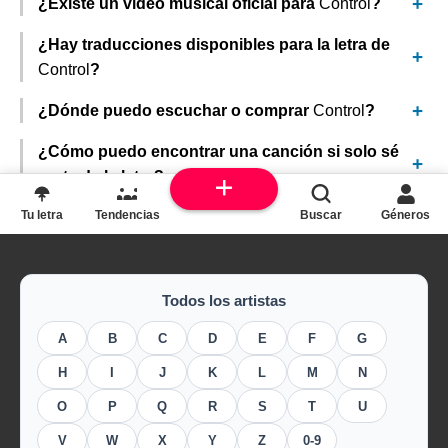
¿Existe un video musical oficial para
Control
?
¿Hay traducciones disponibles para la letra de
Control
?
¿Dónde puedo escuchar o comprar
Control
?
¿Cómo puedo encontrar una canción si solo sé
parte de la letra?
Tu letra
Tendencias
Buscar
Géneros
Todos los artistas
A
B
C
D
E
F
G
H
I
J
K
L
M
N
O
P
Q
R
S
T
U
V
W
X
Y
Z
0-9