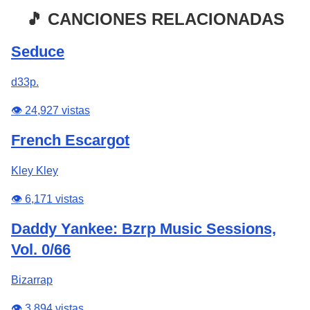
🎵 CANCIONES RELACIONADAS
Seduce
d33p.
👁️ 24,927 vistas
French Escargot
Kley Kley
👁️ 6,171 vistas
Daddy Yankee: Bzrp Music Sessions,
Vol. 0/66
Bizarrap
👁️ 3,894 vistas