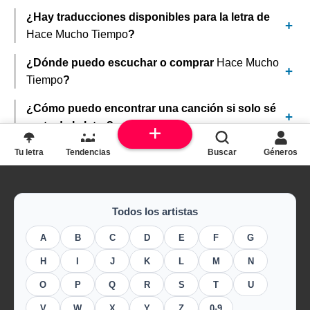
¿Hay traducciones disponibles para la letra de
Hace Mucho Tiempo
?
¿Dónde puedo escuchar o comprar
Hace Mucho
Tiempo
?
¿Cómo puedo encontrar una canción si solo sé
parte de la letra?
Tu letra
Tendencias
Buscar
Géneros
Todos los artistas
A
B
C
D
E
F
G
H
I
J
K
L
M
N
O
P
Q
R
S
T
U
V
W
X
Y
Z
0-9