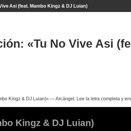
Vive Asi (feat. Mambo Kingz & DJ Luian)
ción:
«Tu No Vive Asi (
mbo Kingz & DJ Luian)» — Arcángel. Lee la letra completa y en
mbo Kingz & DJ Luian)