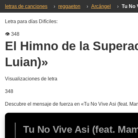
letras de canciones
›
reggaeton
›
Arcángel
›
Tu No 
Letra para días Difíciles:
👁️
348
El Himno de la Supera
Luian)»
Visualizaciones de letra
348
Descubre el mensaje de fuerza en «Tu No Vive Asi (feat. Ma
Tu No Vive Asi (feat. Ma