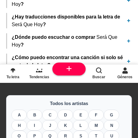
Hoy
?
¿Hay traducciones disponibles para la letra de
Será Que Hoy
?
¿Dónde puedo escuchar o comprar
Será Que
Hoy
?
¿Cómo puedo encontrar una canción si solo sé
parte de la letra?
Tu letra
Tendencias
Buscar
Géneros
Todos los artistas
A
B
C
D
E
F
G
H
I
J
K
L
M
N
O
P
Q
R
S
T
U