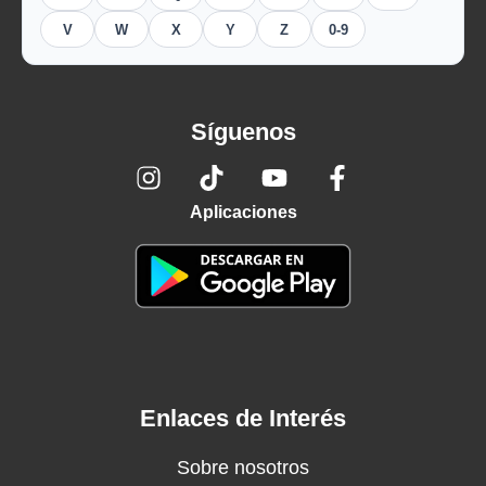
V
W
X
Y
Z
0-9
Síguenos
Aplicaciones
Enlaces de Interés
Sobre nosotros