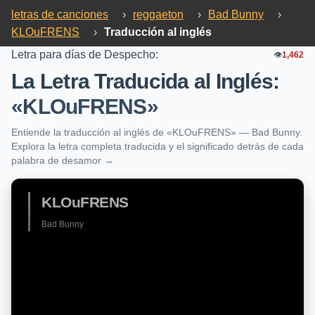
letras de canciones
›
reggaeton
›
Bad Bunny
›
KLOuFRENS
›
Traducción al inglés
Letra para días de Despecho:
👁️
1,462
La Letra Traducida al Inglés:
«KLOuFRENS»
Entiende la traducción al inglés de «KLOuFRENS» — Bad Bunny.
Explora la letra completa traducida y el significado detrás de cada
palabra de desamor →
KLOuFRENS
Bad Bunny