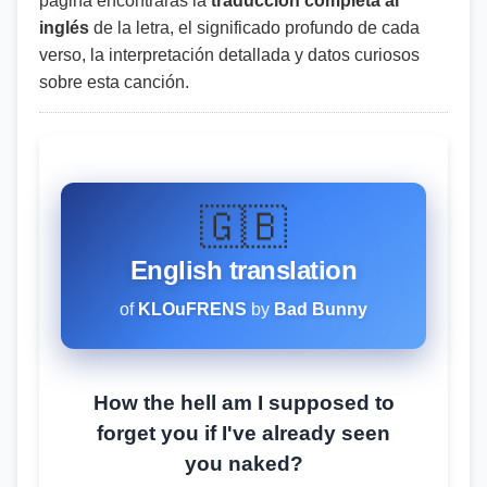
página encontrarás la
traducción completa al
inglés
de la letra, el significado profundo de cada
verso, la interpretación detallada y datos curiosos
sobre esta canción.
🇬🇧
English translation
of
KLOuFRENS
by
Bad Bunny
How the hell am I supposed to
forget you if I've already seen
you naked?