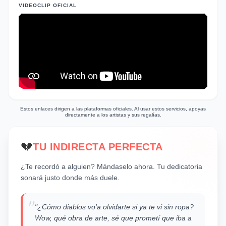
VIDEOCLIP OFICIAL
realidades cotidianas de la juventud actual
en su música, mostrando una vulnerabilidad
poco usual en la imagen del artista, que, sin
embargo, le añade una nueva dimensión. La
canción es una representación emocional
honesta y reconocible para muchos,
mezclando la dependencia emocional con
las herramientas de interacción digital
modernas.
Estos enlaces dirigen a las plataformas oficiales. Al usar estos servicios, apoyas
directamente a los artistas y sus regalías.
💔
TU INDIRECTA PERFECTA
¿Te recordó a alguien? Mándaselo ahora. Tu dedicatoria
sonará justo donde más duele.
"
"¿Cómo diablos vo'a olvidarte si ya te vi sin ropa?
Wow, qué obra de arte, sé que prometí que iba a