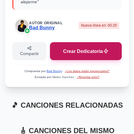
alejarme"
AUTOR ORIGINAL
Nueva línea en:
00:20
Bad Bunny
Crear Dedicatoria
Compartir
Compuesta por
Bad Bunny
·
¿Los datos están equivocados?
Enviada por
Mateo Sanchez
·
¿Reportar error?
🎵 CANCIONES RELACIONADAS
Mismo Artista
Mismo Artista
DtMF
PIToRRO DE COCO
Mismo Artista
Mismo Artista
BAILE
BOKeTE
🎸 CANCIONES DEL MISMO
Bad Bunny
Bad Bunny