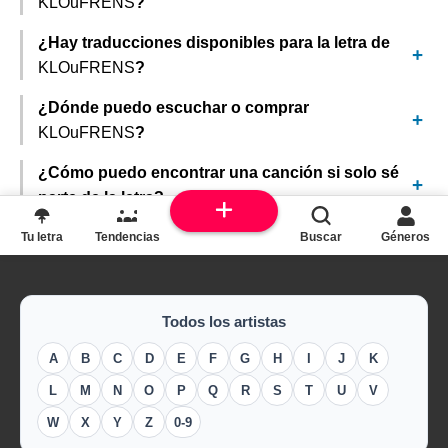
KLOuFRENS
?
¿Hay traducciones disponibles para la letra de
KLOuFRENS
?
¿Dónde puedo escuchar o comprar
KLOuFRENS
?
¿Cómo puedo encontrar una canción si solo sé
parte de la letra?
Tu letra
Tendencias
Buscar
Géneros
Todos los artistas
A
B
C
D
E
F
G
H
I
J
K
L
M
N
O
P
Q
R
S
T
U
V
W
X
Y
Z
0-9