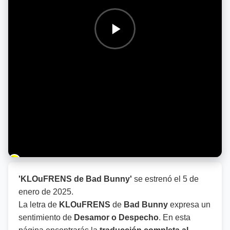
Barra de progreso de la reproducción
'KLOuFRENS de Bad Bunny'
se estrenó el
5 de
enero de 2025
.
La letra de
KLOuFRENS
de
Bad Bunny
expresa un
sentimiento de
Desamor o Despecho
. En esta