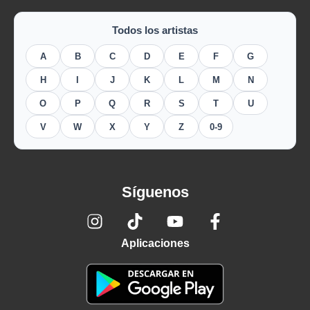
Todos los artistas
A
B
C
D
E
F
G
H
I
J
K
L
M
N
O
P
Q
R
S
T
U
V
W
X
Y
Z
0-9
Síguenos
Aplicaciones