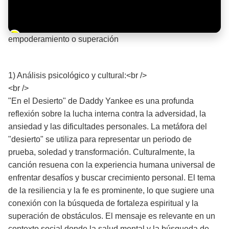
Barra de progreso de la reproducción
empoderamiento o superación
¡Significado de la letra de la canción! 💪
1) Análisis psicológico y cultural:<br />
<br />
"En el Desierto" de Daddy Yankee es una profunda
reflexión sobre la lucha interna contra la adversidad, la
ansiedad y las dificultades personales. La metáfora del
"desierto" se utiliza para representar un periodo de
prueba, soledad y transformación. Culturalmente, la
canción resuena con la experiencia humana universal de
enfrentar desafíos y buscar crecimiento personal. El tema
de la resiliencia y la fe es prominente, lo que sugiere una
conexión con la búsqueda de fortaleza espiritual y la
superación de obstáculos. El mensaje es relevante en un
contexto social donde la salud mental y la búsqueda de