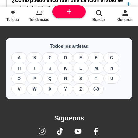
¿Cómo puedo encontrar una canción si solo sé
parte de la letra?
Tu letra
Tendencias
Buscar
Géneros
Todos los artistas
A
B
C
D
E
F
G
H
I
J
K
L
M
N
O
P
Q
R
S
T
U
V
W
X
Y
Z
0-9
Síguenos