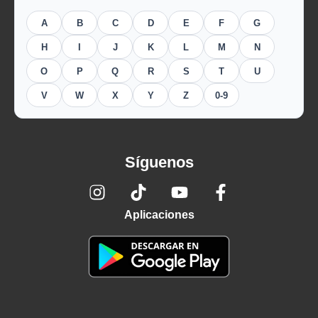
A
B
C
D
E
F
G
H
I
J
K
L
M
N
O
P
Q
R
S
T
U
V
W
X
Y
Z
0-9
Síguenos
Aplicaciones