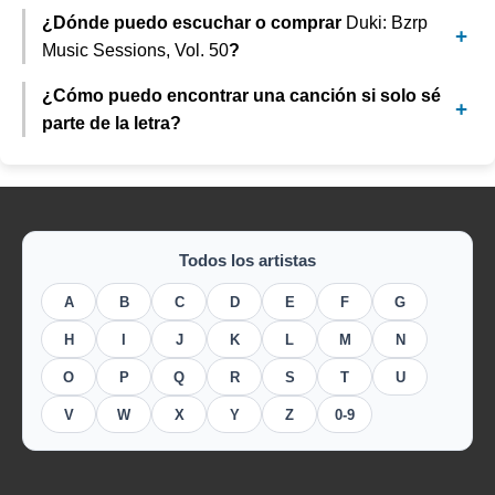
¿Dónde puedo escuchar o comprar
Duki: Bzrp
Music Sessions, Vol. 50
?
¿Cómo puedo encontrar una canción si solo sé
parte de la letra?
Todos los artistas
A
B
C
D
E
F
G
H
I
J
K
L
M
N
O
P
Q
R
S
T
U
V
W
X
Y
Z
0-9