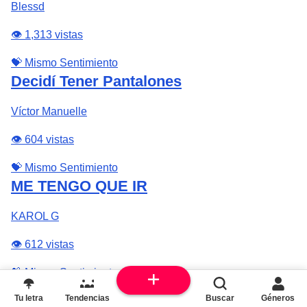
Blessd
👁️ 1,313 vistas
💝 Mismo Sentimiento
Decidí Tener Pantalones
Víctor Manuelle
👁️ 604 vistas
💝 Mismo Sentimiento
ME TENGO QUE IR
KAROL G
👁️ 612 vistas
💝 Mismo Sentimiento
Shake It To The Max (FLY)
Tu letra
Tendencias
Buscar
Géneros