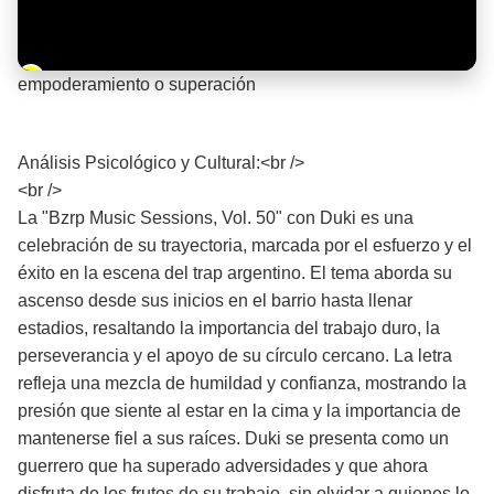
Barra de progreso de la reproducción
empoderamiento o superación
¡Significado de la letra de la canción! 💪
Análisis Psicológico y Cultural:<br />
<br />
La "Bzrp Music Sessions, Vol. 50" con Duki es una
celebración de su trayectoria, marcada por el esfuerzo y el
éxito en la escena del trap argentino. El tema aborda su
ascenso desde sus inicios en el barrio hasta llenar
estadios, resaltando la importancia del trabajo duro, la
perseverancia y el apoyo de su círculo cercano. La letra
refleja una mezcla de humildad y confianza, mostrando la
presión que siente al estar en la cima y la importancia de
mantenerse fiel a sus raíces. Duki se presenta como un
guerrero que ha superado adversidades y que ahora
disfruta de los frutos de su trabajo, sin olvidar a quienes lo