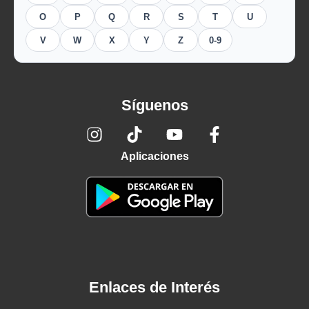
O
P
Q
R
S
T
U
V
W
X
Y
Z
0-9
Síguenos
Aplicaciones
Enlaces de Interés