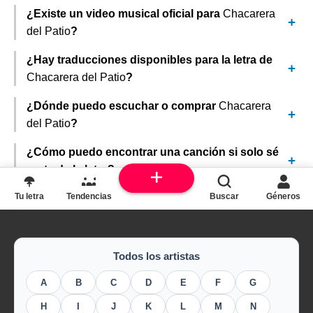
¿Existe un video musical oficial para
Chacarera
del Patio
?
¿Hay traducciones disponibles para la letra de
Chacarera del Patio
?
¿Dónde puedo escuchar o comprar
Chacarera
del Patio
?
¿Cómo puedo encontrar una canción si solo sé
parte de la letra?
Tu letra
Tendencias
Buscar
Géneros
Todos los artistas
A
B
C
D
E
F
G
H
I
J
K
L
M
N