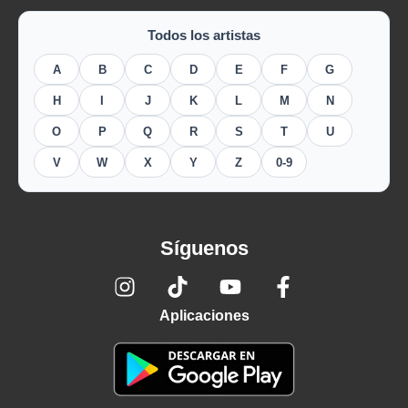
Todos los artistas
A
B
C
D
E
F
G
H
I
J
K
L
M
N
O
P
Q
R
S
T
U
V
W
X
Y
Z
0-9
Síguenos
Aplicaciones