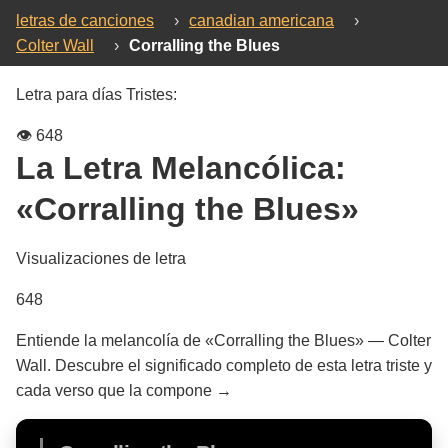
letras de canciones
›
canadian americana
›
Colter Wall
›
Corralling the Blues
Letra para días Tristes:
👁️
648
La Letra Melancólica:
«Corralling the Blues»
Visualizaciones de letra
648
Entiende la melancolía de «Corralling the Blues» — Colter
Wall. Descubre el significado completo de esta letra triste y
cada verso que la compone →