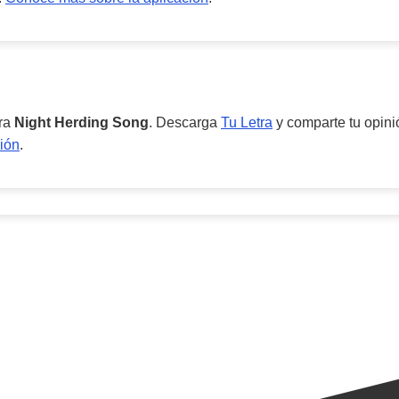
ara
Night Herding Song
. Descarga
Tu Letra
y comparte tu opini
ión
.