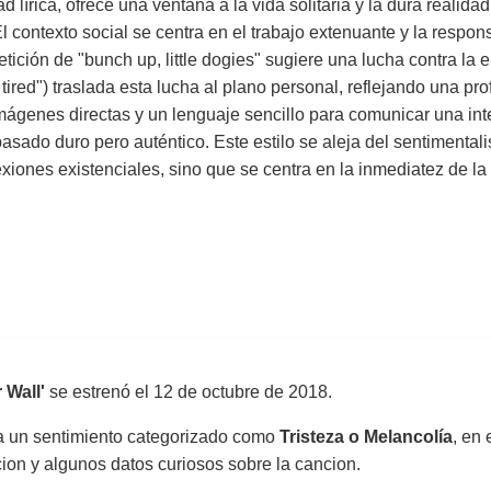
d lírica, ofrece una ventana a la vida solitaria y la dura reali
 contexto social se centra en el trabajo extenuante y la respon
ción de "bunch up, little dogies" sugiere una lucha contra la en
tired") traslada esta lucha al plano personal, reflejando una pro
 imágenes directas y un lenguaje sencillo para comunicar una int
pasado duro pero auténtico. Este estilo se aleja del sentimental
xiones existenciales, sino que se centra en la inmediatez de la
 Wall'
se estrenó el
12 de octubre de 2018
.
sa un sentimiento categorizado como
Tristeza o Melancolía
, en 
uccion y algunos datos curiosos sobre la cancion.