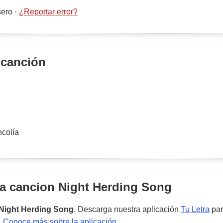
sero
·
¿Reportar error?
 canción
ncolía
la cancion
Night Herding Song
Night Herding Song
. Descarga nuestra aplicación
Tu Letra
par
.
Conoce más sobre la aplicación
.