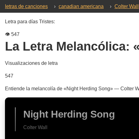
letras de canciones
›
canadian americana
›
Colter Wall
Letra para días Tristes:
👁️
547
La Letra Melancólica:
Visualizaciones de letra
547
Entiende la melancolía de «Night Herding Song» — Colter Wal
Night Herding Song
Colter Wall