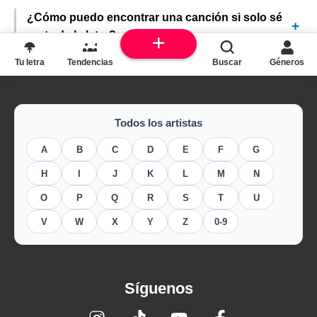
¿Cómo puedo encontrar una canción si solo sé
parte de la letra?
Tu letra
Tendencias
Buscar
Géneros
Todos los artistas
A
B
C
D
E
F
G
H
I
J
K
L
M
N
O
P
Q
R
S
T
U
V
W
X
Y
Z
0-9
Síguenos