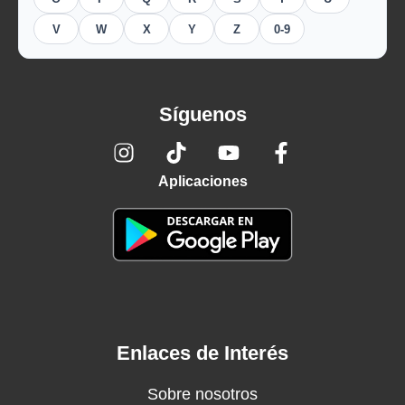
V
W
X
Y
Z
0-9
Síguenos
Aplicaciones
Enlaces de Interés
Sobre nosotros