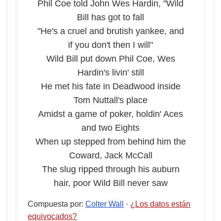
Phil Coe told John Wes Hardin, "Wild
Bill has got to fall
"He's a cruel and brutish yankee, and
if you don't then I will"
Wild Bill put down Phil Coe, Wes
Hardin's livin' still
He met his fate in Deadwood inside
Tom Nuttall's place
Amidst a game of poker, holdin' Aces
and two Eights
When up stepped from behind him the
Coward, Jack McCall
The slug ripped through his auburn
hair, poor Wild Bill never saw
Compuesta por
:
Colter Wall
·
¿Los datos están
equivocados?