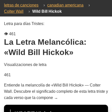
letras de canciones
›
canadian americana
›
Colter Wall
›
Wild Bill Hickok
Letra para días Tristes:
👁️
461
La Letra Melancólica:
«Wild Bill Hickok»
Visualizaciones de letra
461
Entiende la melancolía de «Wild Bill Hickok» — Colter
Wall. Descubre el significado completo de esta letra triste y
cada verso que la compone →