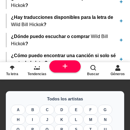
Hickok
?
¿Hay traducciones disponibles para la letra de
Wild Bill Hickok
?
¿Dónde puedo escuchar o comprar
Wild Bill
Hickok
?
¿Cómo puedo encontrar una canción si solo sé
parte de la letra?
Tu letra
Tendencias
Buscar
Géneros
Todos los artistas
A
B
C
D
E
F
G
H
I
J
K
L
M
N
O
P
Q
R
S
T
U