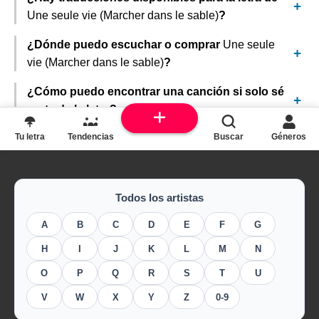
Une seule vie (Marcher dans le sable)
?
¿Dónde puedo escuchar o comprar
Une seule
vie (Marcher dans le sable)
?
¿Cómo puedo encontrar una canción si solo sé
parte de la letra?
Tu letra
Tendencias
Buscar
Géneros
Todos los artistas
A
B
C
D
E
F
G
H
I
J
K
L
M
N
O
P
Q
R
S
T
U
V
W
X
Y
Z
0-9