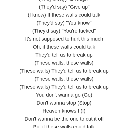
(They'd say) "Give up"
(I know) If these walls could talk
(They'd say) "You know"
(They'd say) "You're fucked"
It's not supposed to hurt this much
Oh, if these walls could talk
They'd tell us to break up
(These walls, these walls)
(These walls) They'd tell us to break up
(These walls, these walls)
(These walls) They'd tell us to break up
You don't wanna go (Go)
Don't wanna stop (Stop)
Heaven knows I (I)
Don't wanna be the one to cut it off
But if these walls could talk