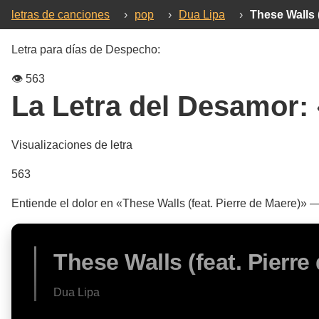
letras de canciones
›
pop
›
Dua Lipa
›
These Walls (
Letra para días de Despecho:
👁️
563
La Letra del Desamor:
Visualizaciones de letra
563
Entiende el dolor en «These Walls (feat. Pierre de Maere)» 
These Walls (feat. Pierre
Dua Lipa