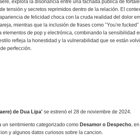
re, explora la disonancia entre una fachada pública de fortale
 tensión y secretos reprimidos dentro de la relación. El context
pariencia de felicidad choca con la cruda realidad del dolor emo
 pareja, mientras que la inclusión de frases como "You're fucked
 elementos de pop y electrónica, combinando la sensibilidad em
 estilo refleja la honestidad y la vulnerabilidad que se están 
 de perfección.
Maere) de Dua Lipa'
se estrenó el
28 de noviembre de 2024
.
sa un sentimiento categorizado como
Desamor o Despecho
, en
uccion y algunos datos curiosos sobre la cancion.