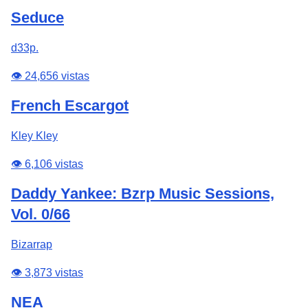
Seduce
d33p.
👁️ 24,656 vistas
French Escargot
Kley Kley
👁️ 6,106 vistas
Daddy Yankee: Bzrp Music Sessions,
Vol. 0/66
Bizarrap
👁️ 3,873 vistas
NEA