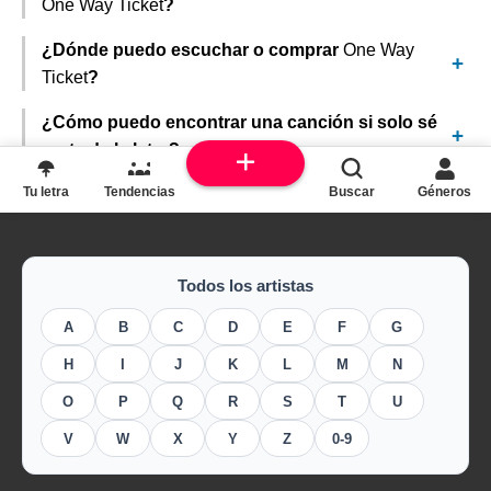
One Way Ticket
?
¿Dónde puedo escuchar o comprar
One Way
Ticket
?
¿Cómo puedo encontrar una canción si solo sé
parte de la letra?
Tu letra
Tendencias
Buscar
Géneros
Todos los artistas
A
B
C
D
E
F
G
H
I
J
K
L
M
N
O
P
Q
R
S
T
U
V
W
X
Y
Z
0-9