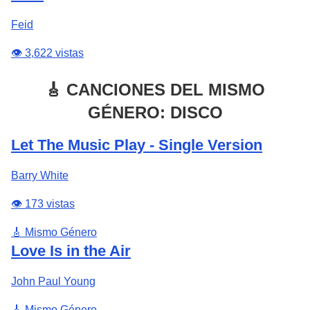
Feid
👁️ 3,622 vistas
🎸 CANCIONES DEL MISMO
GÉNERO: DISCO
Let The Music Play - Single Version
Barry White
👁️ 173 vistas
🎸 Mismo Género
Love Is in the Air
John Paul Young
🎸 Mismo Género