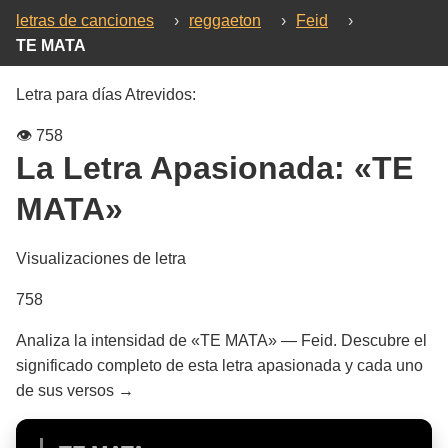
letras de canciones
›
reggaeton
›
Feid
›
TE MATA
Letra para días Atrevidos:
👁️
758
La Letra Apasionada:
«TE
MATA»
Visualizaciones de letra
758
Analiza la intensidad de «TE MATA» — Feid. Descubre el
significado completo de esta letra apasionada y cada uno
de sus versos →