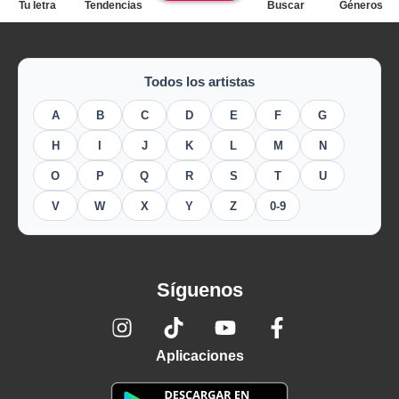
Tu letra
Tendencias
Buscar
Géneros
Todos los artistas
A
B
C
D
E
F
G
H
I
J
K
L
M
N
O
P
Q
R
S
T
U
V
W
X
Y
Z
0-9
Síguenos
Aplicaciones