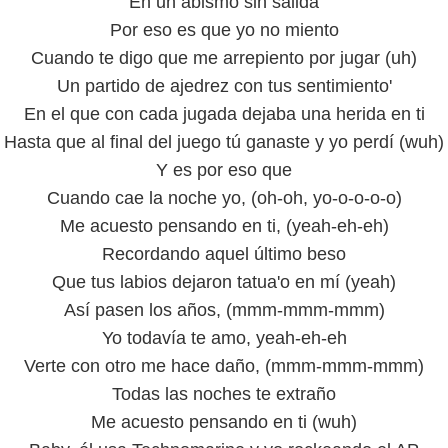
En un abismo sin salida
Por eso es que yo no miento
Cuando te digo que me arrepiento por jugar (uh)
Un partido de ajedrez con tus sentimiento'
En el que con cada jugada dejaba una herida en ti
Hasta que al final del juego tú ganaste y yo perdí (wuh)
Y es por eso que
Cuando cae la noche yo, (oh-oh, yo-o-o-o-o)
Me acuesto pensando en ti, (yeah-eh-eh)
Recordando aquel último beso
Que tus labios dejaron tatua'o en mí (yeah)
Así pasen los años, (mmm-mmm-mmm)
Yo todavía te amo, yeah-eh-eh
Verte con otro me hace daño, (mmm-mmm-mmm)
Todas las noches te extraño
Me acuesto pensando en ti (wuh)