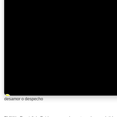
Barra de progreso de la reproducción
desamor o despecho
¡Significado de la letra de la canción!