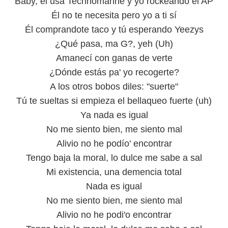
Baby, él usa Technomarine y yo rockeando el AP
Él no te necesita pero yo a ti sí
Él comprandote taco y tú esperando Yeezys
¿Qué pasa, ma G?, yeh (Uh)
Amanecí con ganas de verte
¿Dónde estás pa' yo recogerte?
A los otros bobos diles: "suerte"
Tú te sueltas si empieza el bellaqueo fuerte (uh)
Ya nada es igual
No me siento bien, me siento mal
Alivio no he podío' encontrar
Tengo baja la moral, lo dulce me sabe a sal
Mi existencia, una demencia total
Nada es igual
No me siento bien, me siento mal
Alivio no he podi'o encontrar