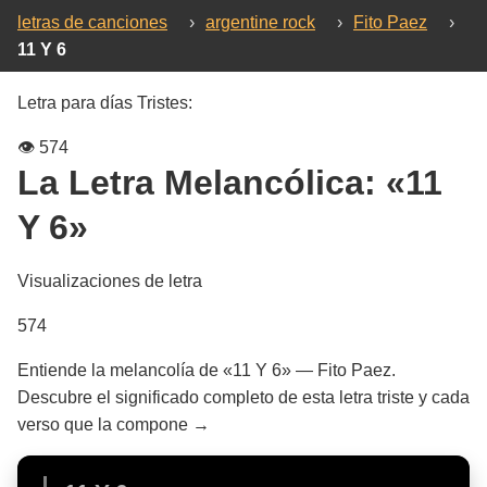
letras de canciones
›
argentine rock
›
Fito Paez
›
11 Y 6
Letra para días Tristes:
👁️
574
La Letra Melancólica:
«11
Y 6»
Visualizaciones de letra
574
Entiende la melancolía de «11 Y 6» — Fito Paez.
Descubre el significado completo de esta letra triste y cada
verso que la compone →