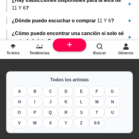
¿Hay traducciones disponibles para la letra de
11 Y 6
?
¿Dónde puedo escuchar o comprar
11 Y 6
?
¿Cómo puedo encontrar una canción si solo sé
parte de la letra?
Tu letra
Tendencias
Buscar
Géneros
Todos los artistas
A
B
C
D
E
F
G
H
I
J
K
L
M
N
O
P
Q
R
S
T
U
V
W
X
Y
Z
0-9