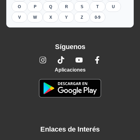
O
P
Q
R
S
T
U
V
W
X
Y
Z
0-9
Síguenos
Aplicaciones
Enlaces de Interés