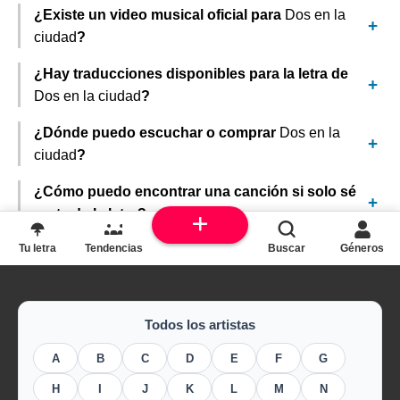
¿Existe un video musical oficial para
Dos en la
ciudad
?
¿Hay traducciones disponibles para la letra de
Dos en la ciudad
?
¿Dónde puedo escuchar o comprar
Dos en la
ciudad
?
¿Cómo puedo encontrar una canción si solo sé
parte de la letra?
Tu letra
Tendencias
Buscar
Géneros
Todos los artistas
A
B
C
D
E
F
G
H
I
J
K
L
M
N