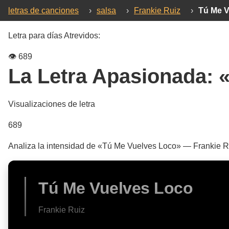
letras de canciones
›
salsa
›
Frankie Ruiz
›
Tú Me V
Letra para días Atrevidos:
👁️
689
La Letra Apasionada:
Visualizaciones de letra
689
Analiza la intensidad de «Tú Me Vuelves Loco» — Frankie Ru
Tú Me Vuelves Loco
Frankie Ruiz