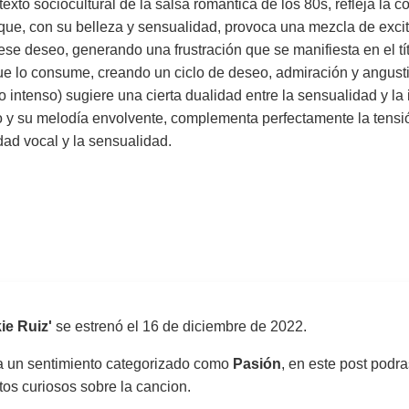
o sociocultural de la salsa romántica de los 80s, refleja la com
 que, con su belleza y sensualidad, provoca una mezcla de excita
ese deseo, generando una frustración que se manifiesta en el tí
e lo consume, creando un ciclo de deseo, admiración y angusti
intenso) sugiere una cierta dualidad entre la sensualidad y la 
 y su melodía envolvente, complementa perfectamente la tensión 
dad vocal y la sensualidad.
ie Ruiz'
se estrenó el
16 de diciembre de 2022
.
sa un sentimiento categorizado como
Pasión
, en este post podra
atos curiosos sobre la cancion.