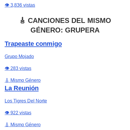
👁️ 3,836 vistas
🎸 CANCIONES DEL MISMO
GÉNERO: GRUPERA
Trapeaste conmigo
Grupo Mojado
👁️ 283 vistas
🎸 Mismo Género
La Reunión
Los Tigres Del Norte
👁️ 922 vistas
🎸 Mismo Género