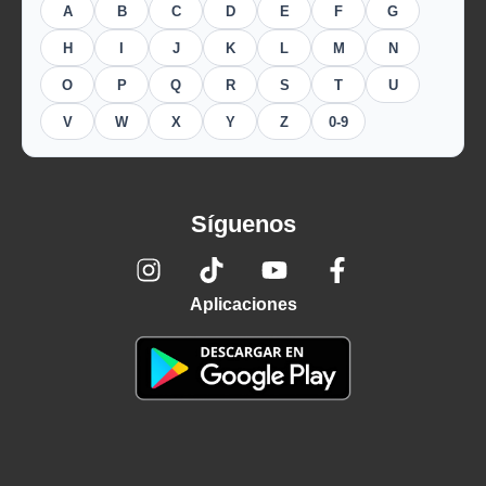
A
B
C
D
E
F
G
H
I
J
K
L
M
N
O
P
Q
R
S
T
U
V
W
X
Y
Z
0-9
Síguenos
Aplicaciones