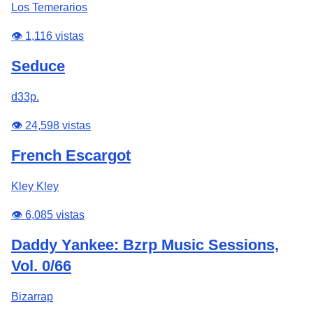
Los Temerarios
👁️ 1,116 vistas
Seduce
d33p.
👁️ 24,598 vistas
French Escargot
Kley Kley
👁️ 6,085 vistas
Daddy Yankee: Bzrp Music Sessions,
Vol. 0/66
Bizarrap