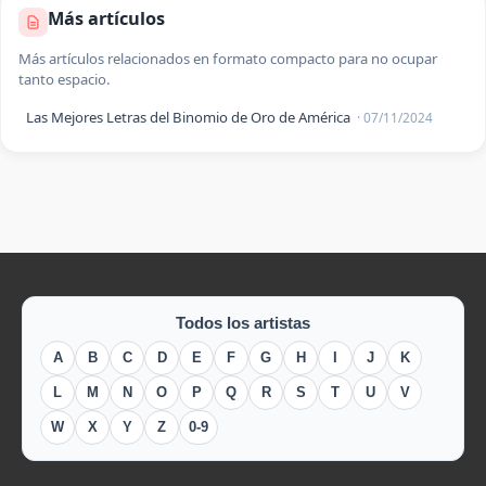
Más artículos
Más artículos relacionados en formato compacto para no ocupar
tanto espacio.
Las Mejores Letras del Binomio de Oro de América
· 07/11/2024
Todos los artistas
A
B
C
D
E
F
G
H
I
J
K
L
M
N
O
P
Q
R
S
T
U
V
W
X
Y
Z
0-9