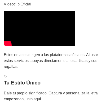
Videoclip Oficial
Estos enlaces dirigen a las plataformas oficiales. Al usar
estos servicios, apoyas directamente a los artistas y sus
regalías.
✨
Tu Estilo Único
Dale tu propio significado. Captura y personaliza la letra
empezando justo aquí.