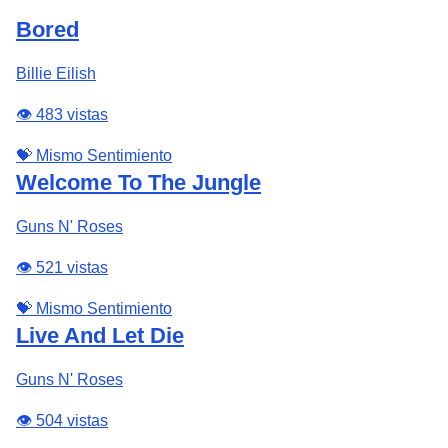
Bored
Billie Eilish
👁️ 483 vistas
💝 Mismo Sentimiento
Welcome To The Jungle
Guns N' Roses
👁️ 521 vistas
💝 Mismo Sentimiento
Live And Let Die
Guns N' Roses
👁️ 504 vistas