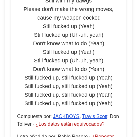
Still with my dawgs
Please don't make the wrong moves,
'cause my weapon cocked
Still fucked up (Yeah)
Still fucked up (Uh-uh, yeah)
Don't know what to do (Yeah)
Still fucked up (Yeah)
Still fucked up (Uh-uh, yeah)
Don't know what to do (Yeah)
Still fucked up, still fucked up (Yeah)
Still fucked up, still fucked up (Yeah)
Still fucked up, still fucked up (Yeah)
Still fucked up, still fucked up (Yeah)
Compuesta por
:
JACKBOYS
,
Travis Scott
, Don
Toliver
·
¿Los datos están equivocados?
Letra añadida por
:
Pablo Rosero
·
¿Reportar