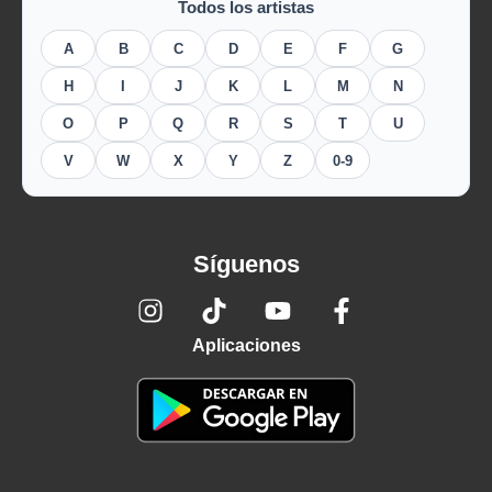
Todos los artistas
A
B
C
D
E
F
G
H
I
J
K
L
M
N
O
P
Q
R
S
T
U
V
W
X
Y
Z
0-9
Síguenos
Aplicaciones