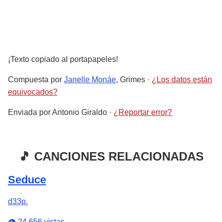
¡Texto copiado al portapapeles!
Compuesta por
Janelle Monáe
, Grimes
·
¿Los datos están
equivocados?
Enviada por
Antonio Giraldo
·
¿Reportar error?
🎵 CANCIONES RELACIONADAS
Seduce
d33p.
👁️ 24,656 vistas