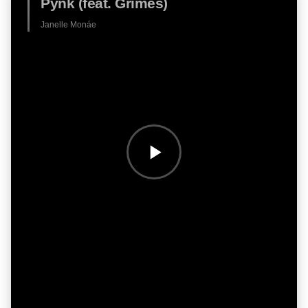
Pynk (feat. Grimes)
Janelle Monáe