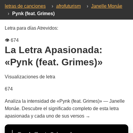
letras de canciones
›
afrofuturism
›
Janelle Monáe
›
Pynk (feat. Grimes)
Letra para días Atrevidos:
👁️
674
La Letra Apasionada:
«Pynk (feat. Grimes)»
Visualizaciones de letra
674
Analiza la intensidad de «Pynk (feat. Grimes)» — Janelle
Monáe. Descubre el significado completo de esta letra
apasionada y cada uno de sus versos →