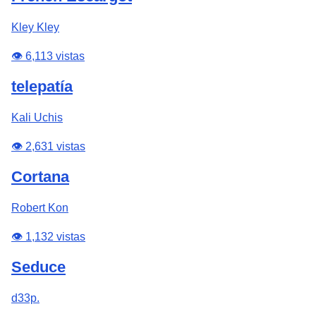
Kley Kley
👁️ 6,113 vistas
telepatía
Kali Uchis
👁️ 2,631 vistas
Cortana
Robert Kon
👁️ 1,132 vistas
Seduce
d33p.