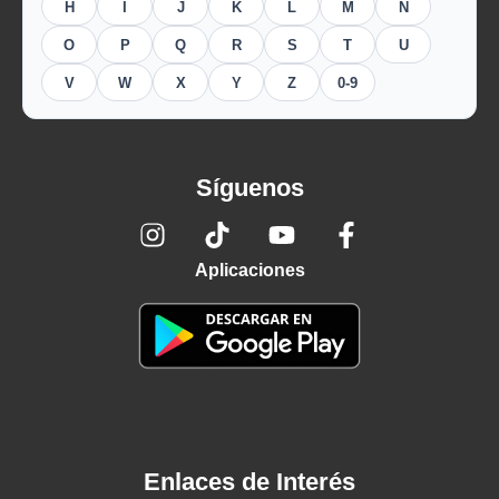
H
I
J
K
L
M
N
O
P
Q
R
S
T
U
V
W
X
Y
Z
0-9
Síguenos
Aplicaciones
Enlaces de Interés