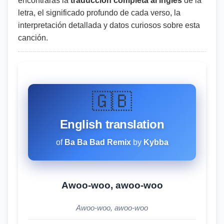
encontrarás la
traducción completa al inglés
de la
letra, el significado profundo de cada verso, la
interpretación detallada y datos curiosos sobre esta
canción.
🇬🇧
English translation
of
Ba Ba Bad Remix
by
Kybba
Awoo-woo, awoo-woo
Awoo-woo, awoo-woo