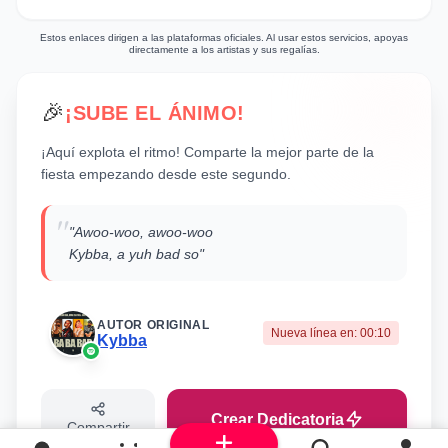
virilidad y éxito asociada al género urbano.
Estos enlaces dirigen a las plataformas oficiales. Al usar estos servicios, apoyas
directamente a los artistas y sus regalías.
🎉
¡SUBE EL ÁNIMO!
¡Aquí explota el ritmo! Comparte la mejor parte de la
fiesta empezando desde este segundo.
"
"Awoo-woo, awoo-woo
Kybba, a yuh bad so"
AUTOR ORIGINAL
Nueva línea en:
00:10
Kybba
Crear Dedicatoria
Compartir