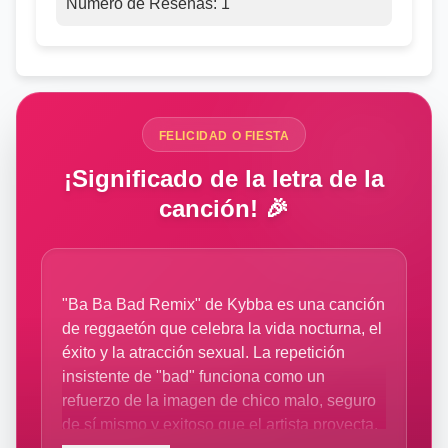
Número de Reseñas:
1
FELICIDAD O FIESTA
¡Significado de la letra de la
canción! 🎉
"Ba Ba Bad Remix" de Kybba es una canción
de reggaetón que celebra la vida nocturna, el
éxito y la atracción sexual. La repetición
insistente de "bad" funciona como un
refuerzo de la imagen de chico malo, seguro
de sí mismo y exitoso que el artista proyecta.