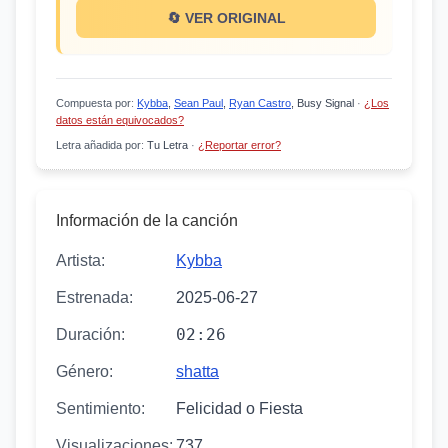
🔄 VER ORIGINAL
Compuesta por
:
Kybba
,
Sean Paul
,
Ryan Castro
, Busy Signal
·
¿Los
datos están equivocados?
Letra añadida por
:
Tu Letra
·
¿Reportar error?
Información de la canción
Artista:
Kybba
Estrenada:
2025-06-27
02:26
Duración:
Género:
shatta
Sentimiento:
Felicidad o Fiesta
Visualizaciones:
737