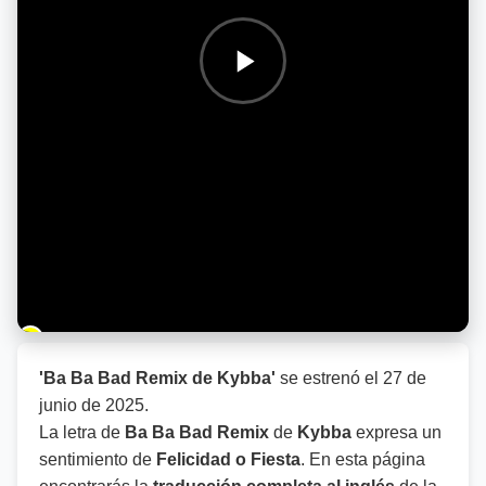
Barra de progreso de la reproducción
'Ba Ba Bad Remix de Kybba'
se estrenó el
27 de
junio de 2025
.
La letra de
Ba Ba Bad Remix
de
Kybba
expresa un
sentimiento de
Felicidad o Fiesta
. En esta página