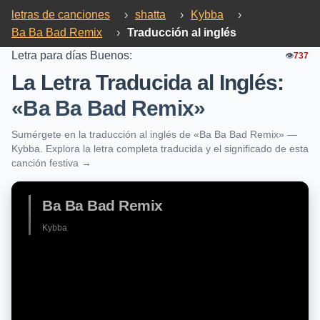
letras de canciones
›
shatta
›
Kybba
›
Ba Ba Bad Remix
›
Traducción al inglés
Letra para días Buenos:
👁️
737
La Letra Traducida al Inglés:
«Ba Ba Bad Remix»
Sumérgete en la traducción al inglés de «Ba Ba Bad Remix» —
Kybba. Explora la letra completa traducida y el significado de esta
canción festiva →
Ba Ba Bad Remix
Kybba