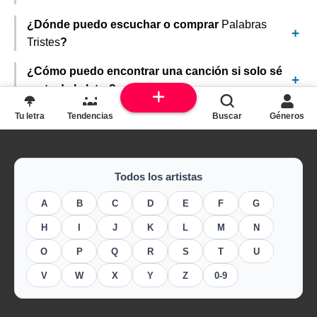
¿Dónde puedo escuchar o comprar
Palabras
Tristes
?
¿Cómo puedo encontrar una canción si solo sé
parte de la letra?
Tu letra
Tendencias
Buscar
Géneros
Todos los artistas
A
B
C
D
E
F
G
H
I
J
K
L
M
N
O
P
Q
R
S
T
U
V
W
X
Y
Z
0-9