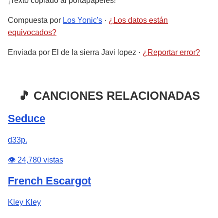
¡Texto copiado al portapapeles!
Compuesta por
Los Yonic's
·
¿Los datos están
equivocados?
Enviada por
El de la sierra Javi lopez
·
¿Reportar error?
🎵 CANCIONES RELACIONADAS
Seduce
d33p.
👁️ 24,780 vistas
French Escargot
Kley Kley