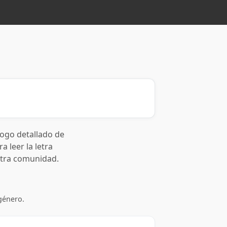
logo detallado de
a leer la letra
stra comunidad.
género.