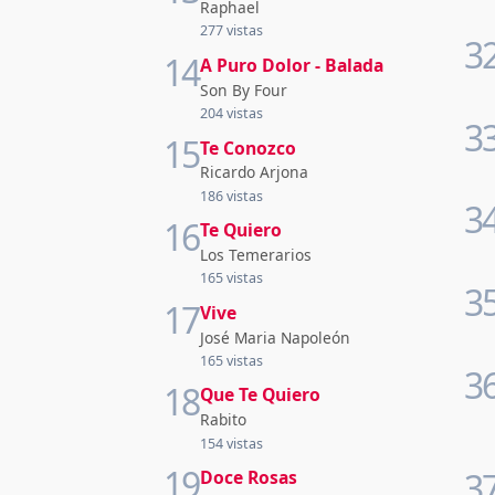
Raphael
277 vistas
3
14
A Puro Dolor - Balada
Son By Four
204 vistas
3
15
Te Conozco
Ricardo Arjona
186 vistas
3
16
Te Quiero
Los Temerarios
165 vistas
3
17
Vive
José Maria Napoleón
165 vistas
3
18
Que Te Quiero
Rabito
154 vistas
19
3
Doce Rosas