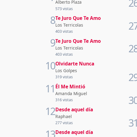
2
Alberto Plaza
573 vistas
8
Te Juro Que Te Amo
2
Los Terricolas
403 vistas
9
Te Juro Que Te Amo
2
Los Terricolas
403 vistas
10
Olvidarte Nunca
Los Golpes
2
319 vistas
11
Él Me Mintió
Amanda Miguel
3
316 vistas
12
Desde aquel día
Raphael
3
277 vistas
13
Desde aquel día