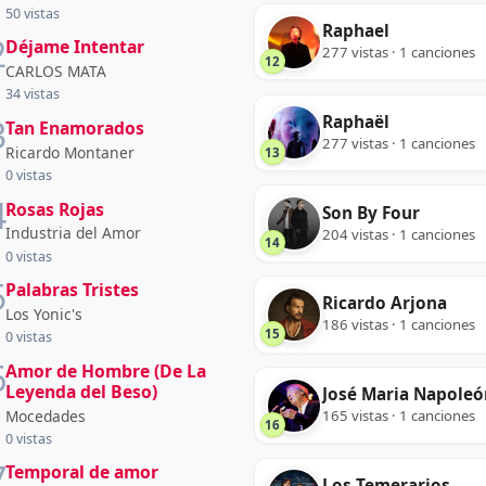
50 vistas
Raphael
2
Déjame Intentar
277 vistas · 1 canciones
12
CARLOS MATA
34 vistas
Raphaël
3
Tan Enamorados
277 vistas · 1 canciones
Ricardo Montaner
13
0 vistas
4
Rosas Rojas
Son By Four
Industria del Amor
204 vistas · 1 canciones
14
0 vistas
5
Palabras Tristes
Ricardo Arjona
Los Yonic's
186 vistas · 1 canciones
15
0 vistas
6
Amor de Hombre (De La
Leyenda del Beso)
José Maria Napoleó
Mocedades
165 vistas · 1 canciones
16
0 vistas
7
Temporal de amor
Los Temerarios