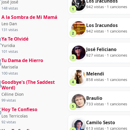
Los Iracundos
José José
942 vistas · 1 canciones
148 vistas
1
1
A la Sombra de Mi Mamá
Leo Dan
Los Iracundos
131 vistas
942 vistas · 1 canciones
2
2
Ya Te Olvidé
Yuridia
José Feliciano
101 vistas
927 vistas · 1 canciones
3
3
Tu Dama de Hierro
Marisela
100 vistas
Melendi
858 vistas · 1 canciones
4
Goodbye's (The Saddest
4
Word)
Céline Dion
Braulio
99 vistas
733 vistas · 1 canciones
5
5
Hoy Te Confieso
Los Terricolas
Camilo Sesto
92 vistas
613 vistas · 1 canciones