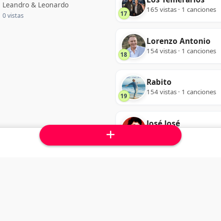
Leandro & Leonardo
165 vistas · 1 canciones
17
0 vistas
Lorenzo Antonio
154 vistas · 1 canciones
18
Rabito
154 vistas · 1 canciones
19
José José
148 vistas · 1 canciones
20
Leo Dan
131 vistas · 1 canciones
21
Yuridia
101 vistas · 1 canciones
22