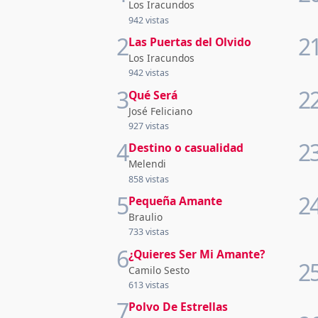
Los Iracundos
942 vistas
2
2
Las Puertas del Olvido
Los Iracundos
942 vistas
3
2
Qué Será
José Feliciano
927 vistas
4
2
Destino o casualidad
Melendi
858 vistas
5
2
Pequeña Amante
Braulio
733 vistas
6
¿Quieres Ser Mi Amante?
2
Camilo Sesto
613 vistas
7
Polvo De Estrellas