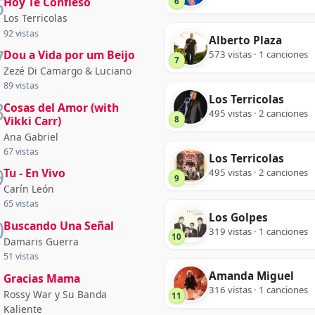
6
Hoy Te Confieso
6
Los Terricolas
92 vistas
Alberto Plaza
7
Dou a Vida por um Beijo
573 vistas · 1 canciones
7
Zezé Di Camargo & Luciano
89 vistas
Los Terricolas
8
Cosas del Amor (with
495 vistas · 2 canciones
Vikki Carr)
8
Ana Gabriel
67 vistas
Los Terricolas
9
Tu - En Vivo
495 vistas · 2 canciones
9
Carín León
65 vistas
Los Golpes
0
Buscando Una Señal
319 vistas · 1 canciones
10
Damaris Guerra
51 vistas
1
Amanda Miguel
Gracias Mama
316 vistas · 1 canciones
Rossy War y Su Banda
11
Kaliente