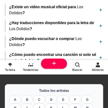
¿Existe un video musical oficial para
Los
Dolidos
?
¿Hay traducciones disponibles para la letra de
Los Dolidos
?
¿Dónde puedo escuchar o comprar
Los
Dolidos
?
¿Cómo puedo encontrar una canción si solo sé
parte de la letra?
Tu letra
Tendencias
Buscar
Géneros
Todos los artistas
A
B
C
D
E
F
G
H
I
J
K
L
M
N