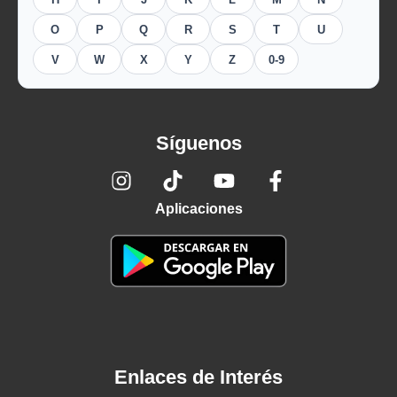
O
P
Q
R
S
T
U
V
W
X
Y
Z
0-9
Síguenos
Aplicaciones
Enlaces de Interés