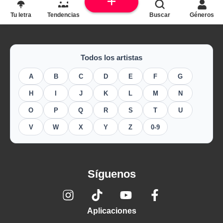
Tu letra
Tendencias
Buscar
Géneros
Todos los artistas
A
B
C
D
E
F
G
H
I
J
K
L
M
N
O
P
Q
R
S
T
U
V
W
X
Y
Z
0-9
Síguenos
Aplicaciones