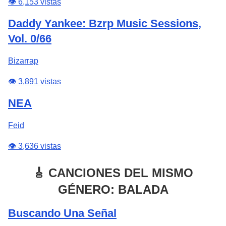
👁️ 6,153 vistas
Daddy Yankee: Bzrp Music Sessions,
Vol. 0/66
Bizarrap
👁️ 3,891 vistas
NEA
Feid
👁️ 3,636 vistas
🎸 CANCIONES DEL MISMO
GÉNERO: BALADA
Buscando Una Señal