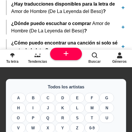
¿Hay traducciones disponibles para la letra de
Amor de Hombre (De La Leyenda del Beso)
?
¿Dónde puedo escuchar o comprar
Amor de
Hombre (De La Leyenda del Beso)
?
¿Cómo puedo encontrar una canción si solo sé
parte de la letra?
Tu letra
Tendencias
Buscar
Géneros
Todos los artistas
A
B
C
D
E
F
G
H
I
J
K
L
M
N
O
P
Q
R
S
T
U
V
W
X
Y
Z
0-9