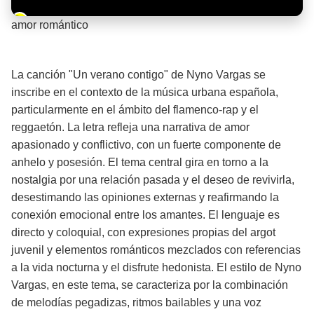
Barra de progreso de la reproducción
amor romántico
¡Significado de la letra de la canción! ❤️
La canción "Un verano contigo" de Nyno Vargas se
inscribe en el contexto de la música urbana española,
particularmente en el ámbito del flamenco-rap y el
reggaetón. La letra refleja una narrativa de amor
apasionado y conflictivo, con un fuerte componente de
anhelo y posesión. El tema central gira en torno a la
nostalgia por una relación pasada y el deseo de revivirla,
desestimando las opiniones externas y reafirmando la
conexión emocional entre los amantes. El lenguaje es
directo y coloquial, con expresiones propias del argot
juvenil y elementos románticos mezclados con referencias
a la vida nocturna y el disfrute hedonista. El estilo de Nyno
Vargas, en este tema, se caracteriza por la combinación
de melodías pegadizas, ritmos bailables y una voz