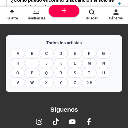
¿Cómo puedo encontrar una canción si solo sé
parte de la letra?
Tu letra
Tendencias
Buscar
Géneros
Todos los artistas
A
B
C
D
E
F
G
H
I
J
K
L
M
N
O
P
Q
R
S
T
U
V
W
X
Y
Z
0-9
Síguenos