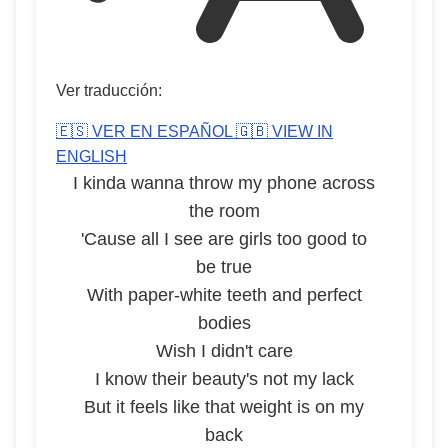
Ver traducción:
🇪🇸 VER EN ESPAÑOL
🇬🇧 VIEW IN
ENGLISH
I kinda wanna throw my phone across
the room
'Cause all I see are girls too good to
be true
With paper-white teeth and perfect
bodies
Wish I didn't care
I know their beauty's not my lack
But it feels like that weight is on my
back