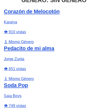
GÉNERO: SIN GÉNERO
Corazón de Melocotón
Karaiya
👁️ 910 vistas
🎸 Mismo Género
Pedacito de mi alma
Jorge Zurita
👁️ 651 vistas
🎸 Mismo Género
Soda Pop
Saja Boys
👁️ 749 vistas