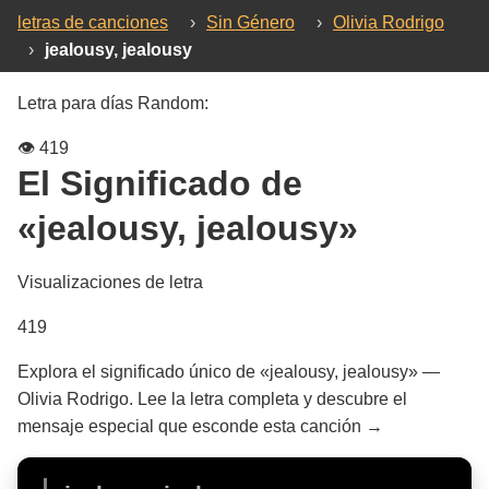
letras de canciones
›
Sin Género
›
Olivia Rodrigo
›
jealousy, jealousy
Letra para días Random:
👁️
419
El Significado de
«jealousy, jealousy»
Visualizaciones de letra
419
Explora el significado único de «jealousy, jealousy» —
Olivia Rodrigo. Lee la letra completa y descubre el
mensaje especial que esconde esta canción →