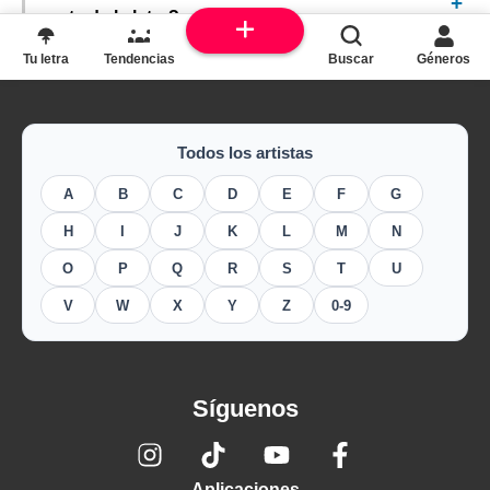
parte de la letra?
Tu letra
Tendencias
Buscar
Géneros
Todos los artistas
A
B
C
D
E
F
G
H
I
J
K
L
M
N
O
P
Q
R
S
T
U
V
W
X
Y
Z
0-9
Síguenos
Aplicaciones